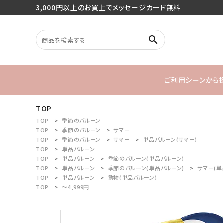
3,000円以上のお買上でメッセージカード無料
search
ご利用シーンから
TOP
search
バースデー
TOP
季節のバルーン
TOP
季節のバルーン
サマー
TOP
季節のバルーン
サマー
単品バルーン(サマー)
1stバースデ
TOP
単品バルーン
最近チェックした商品
TOP
単品バルーン
季節のバルーン(単品バルーン)
TOP
単品バルーン
季節のバルーン(単品バルーン)
サマー(単
TOP
単品バルーン
動物(単品バルーン)
ご利用シーンから探す
TOP
～4,999円
商品タイプから探す