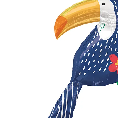
価格から探す
コンテンツ
ガイドライン
ACCOUNT MENU
ようこそ ゲスト 様
meeting_room
person
ログイン
新規会員登録