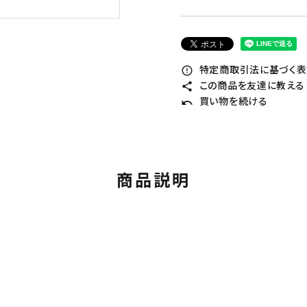
特定商取引法に基づく表記
error_outline
この商品を友達に教える
share
買い物を続ける
undo
商品説明