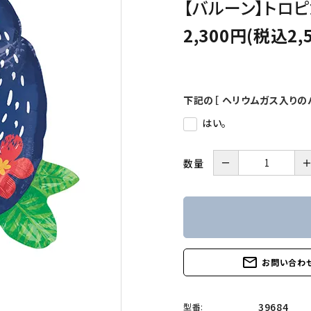
【バルーン】トロ
2,300円(税込2,
下記の［ ヘリウムガス入りの
はい。
－
数量
mail_outline
お問い合わ
39684
型番: