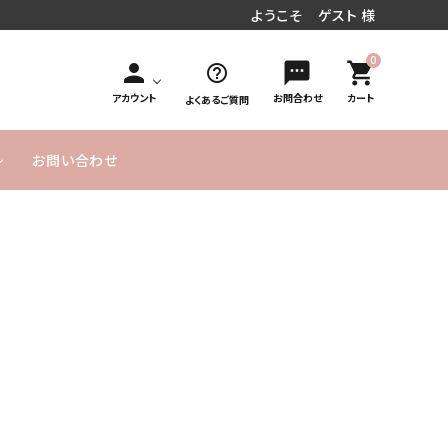
ようこそ ゲスト 様
0
person
sms
shopping_cart
help_outline
アカウント
お問合わせ
カート
よくあるご質問
お問い合わせ
円～
／周年お祝い
文字入れオ
手持ち花束タイプ
10,000円
MESSAGE
20,000円
発表会／コンサート
フラワーインバルーン
お急ぎ便
プション
～
CARD無料
～
式／卒業式
気球バルーン
季節のバルーン
バルーンボックス
サービス
ヘリウムガス入り
よくあるご
実店舗のご
SET アイテム
単品バルーン
バルーン について
質問
案内
のご説明
ーメイドバルーン
ヘリウムガス・その他資
材