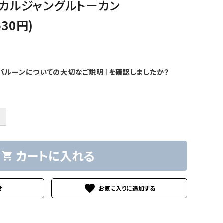
ピカルジャングルトーカン
530円)
バルーンについての大切なご説明 ］を確認しましたか？
＋
カートに入れる
shopping_cart
favorite
せ