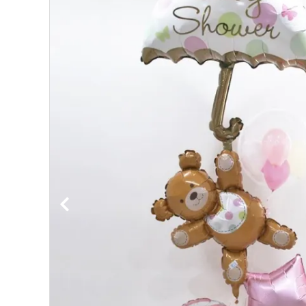
価格から探す
コンテンツ
ガイドライン
ACCOUNT MENU
ようこそ ゲスト 様
meeting_room
person
ログイン
新規会員登録