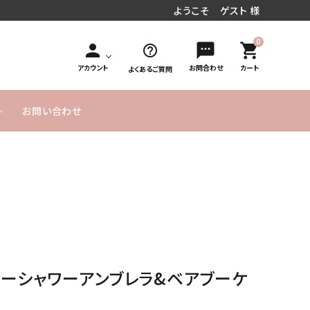
ようこそ ゲスト 様
0
person
sms
shopping_cart
help_outline
アカウント
お問合わせ
カート
よくあるご質問
お問い合わせ
円～
／周年お祝い
文字入れオ
手持ち花束タイプ
10,000円
MESSAGE
20,000円
発表会／コンサート
フラワーインバルーン
お急ぎ便
プション
～
CARD無料
～
式／卒業式
気球バルーン
季節のバルーン
バルーンボックス
サービス
ヘリウムガス入り
よくあるご
実店舗のご
SET アイテム
単品バルーン
バルーン について
質問
案内
のご説明
ビーシャワーアンブレラ&ベアブーケ
ーメイドバルーン
ヘリウムガス・その他資
材