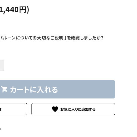
1,440円)
バルーンについての大切なご説明 ］を確認しましたか？
＋
カートに入れる
shopping_cart
favorite
せ
0