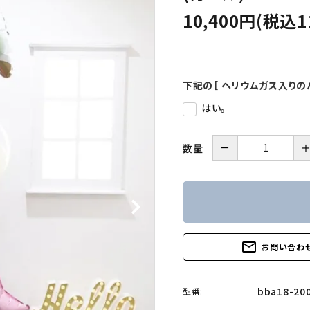
10,400円(税込1
下記の［ ヘリウムガス入りの
はい。
－
数量
mail_outline
お問い合わ
bba18-20
型番: