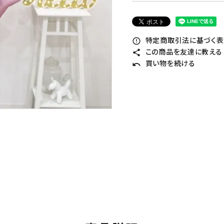
特定商取引法に基づく表記
error_outline
この商品を友達に教える
share
買い物を続ける
undo