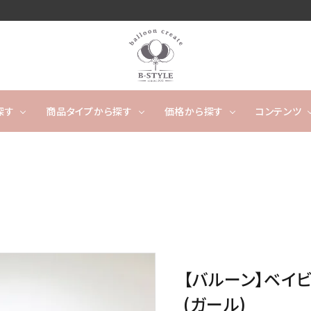
探す
商品タイプから探す
価格から探す
コンテンツ
卓上タイプ
ウェディング
～4,999円
フワフワ浮かぶタイプ
5,000
開店
ー
タッセルバルーン
出産祝い
カレンダーバルーン/バ
成人
ルーンケーキ
ノンジャンル（その他）
キャラクター
数字や文字のバルーン
【バルーン】ベイ
バルーンスタンド
オーダ
(ガール)