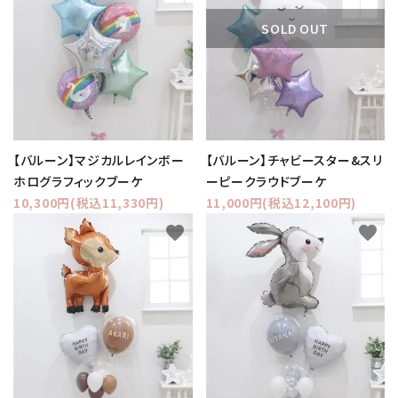
コンテンツ
SOLD OUT
ガイドライン
ACCOUNT MENU
ようこそ ゲスト 様
【バルーン】マジカルレインボー
【バルーン】チャビースター&スリ
meeting_room
person
ログイン
新規会員登録
ホログラフィックブーケ
ーピークラウドブーケ
10,300円(税込11,330円)
11,000円(税込12,100円)
favorite
favorite