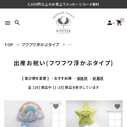
3,000円以上のお買上でメッセージカード無料
0
search
person
shopping_cart
menu
TOP
フワフワ浮かぶタイプ
出産お祝い(フワフワ浮かぶタイプ
search
出産お祝い(フワフワ浮かぶタイプ)
最近チェックした商品
[ 並び順を変更 ]
-
おすすめ順
-
価格順
-
新着順
全 [20] 商品中 [1-20] 商品を表示しています
ご利用シーンから探す
商品タイプから探す
favorite
favorite
価格から探す