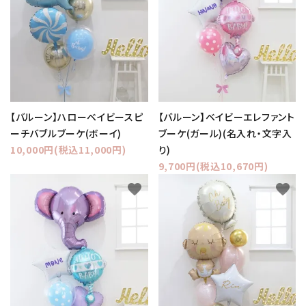
【バルーン】ハローベイビースピ
【バルーン】ベイビーエレファント
ーチバブルブーケ(ボーイ)
ブーケ(ガール)(名入れ・文字入
10,000円(税込11,000円)
り)
9,700円(税込10,670円)
favorite
favorite