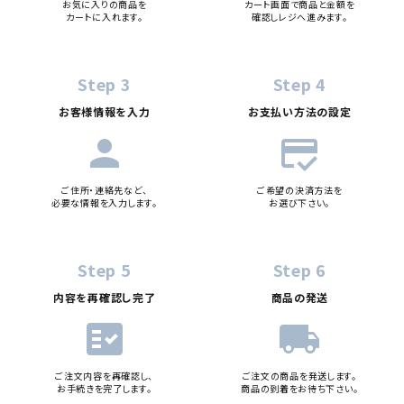
お気に入りの商品を
カート画面で商品と金額を
カートに入れます。
確認しレジへ進みます。
Step 3
Step 4
お客様情報を入力
お支払い方法の設定
person
credit_score
ご住所・連絡先など、
ご希望の決済方法を
必要な情報を入力します。
お選び下さい。
Step 5
Step 6
内容を再確認し完了
商品の発送
fact_check
local_shipping
ご注文内容を再確認し、
ご注文の商品を発送します。
お手続きを完了します。
商品の到着をお待ち下さい。