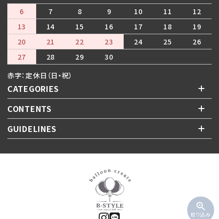
6
7
8
9
10
11
12
13
14
15
16
17
18
19
20
21
22
23
24
25
26
27
28
29
30
赤字：定休日（日・祝）
CATEGORIES
CONTENTS
GUIDELINES
zoom_in
絞り込み