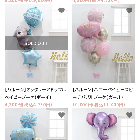
favorite
favorite
SOLD OUT
【バルーン】オッタリーアドラブル
【バルーン】ハローベイビースピ
ベイビーブーケ(ボーイ)
ーチバブルブーケ(ガール)
4,300円(税込4,730円)
10,000円(税込11,000円)
favorite
favorite