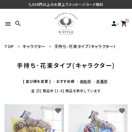
3,000円以上のお買上でメッセージカード無料
0
search
person
shopping_cart
menu
TOP
キャラクター
手持ち･花束タイプ(キャラクター)
search
手持ち･花束タイプ(キャラクター)
最近チェックした商品
[ 並び順を変更 ]
-
おすすめ順
-
価格順
-
新着順
全 [5] 商品中 [1-5] 商品を表示しています
ご利用シーンから探す
商品タイプから探す
favorite
favorite
価格から探す