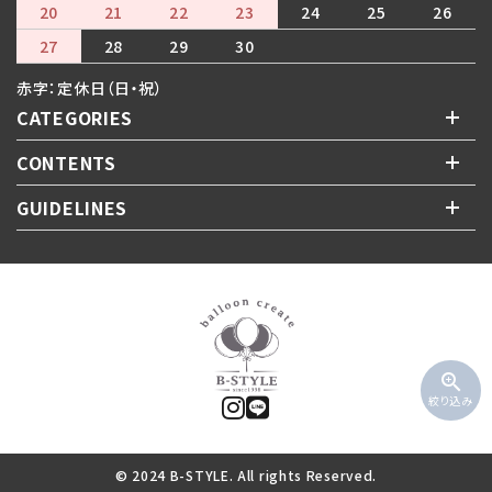
20
21
22
23
24
25
26
27
28
29
30
赤字：定休日（日・祝）
CATEGORIES
CONTENTS
GUIDELINES
zoom_in
絞り込み
© 2024 B-STYLE. All rights Reserved.