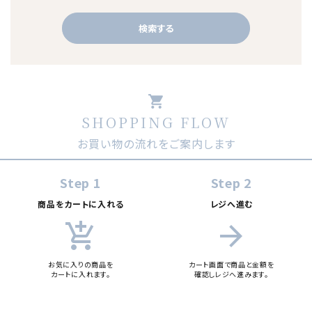
検索する
shopping_cart
SHOPPING FLOW
キーワード
お買い物の流れをご案内します
カテゴリー
Step 1
Step 2
商品をカートに入れる
レジへ進む
add_shopping_cart
arrow_forward
検索する
お気に入りの商品を
カート画面で商品と金額を
カートに入れます。
確認しレジへ進みます。