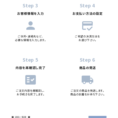
Step 3
Step 4
お客様情報を入力
お支払い方法の設定
person
credit_score
ご住所・連絡先など、
ご希望の決済方法を
必要な情報を入力します。
お選び下さい。
Step 5
Step 6
内容を再確認し完了
商品の発送
fact_check
local_shipping
ご注文内容を再確認し、
ご注文の商品を発送します。
お手続きを完了します。
商品の到着をお待ち下さい。