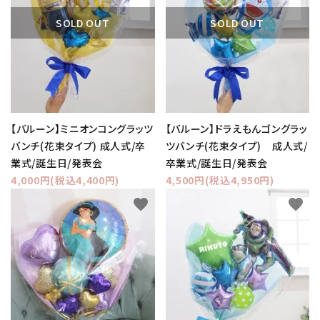
コンテンツ
SOLD OUT
SOLD OUT
ガイドライン
ACCOUNT MENU
ようこそ ゲスト 様
【バルーン】ミニオンコングラッツ
【バルーン】ドラえもんゴングラッ
meeting_room
person
ログイン
新規会員登録
バンチ(花束タイプ) 成人式/卒
ツバンチ(花束タイプ) 成人式/
業式/誕生日/発表会
卒業式/誕生日/発表会
4,000円(税込4,400円)
4,500円(税込4,950円)
favorite
favorite