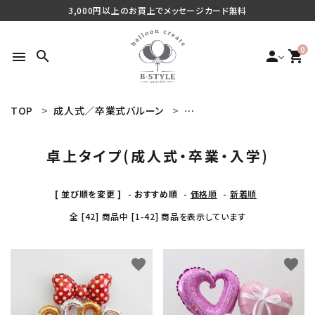
3,000円以上のお買上でメッセージカード無料
0
search
person
shopping_cart
menu
TOP
成人式／卒業式バルーン
卓上タイプ(成人式・卒業・入学
search
卓上タイプ(成人式・卒業・入学)
最近チェックした商品
[ 並び順を変更 ]
-
おすすめ順
-
価格順
-
新着順
全 [42] 商品中 [1-42] 商品を表示しています
ご利用シーンから探す
商品タイプから探す
favorite
favorite
価格から探す