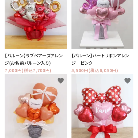
コンテンツ
ガイドライン
ACCOUNT MENU
ようこそ ゲスト 様
【バルーン】ラブベアーズアレン
【バルーン】ハートリボンアレン
meeting_room
person
ログイン
新規会員登録
ジ(お名前バルーン入り)
ジ ピンク
7,000円(税込7,700円)
5,500円(税込6,050円)
favorite
favorite