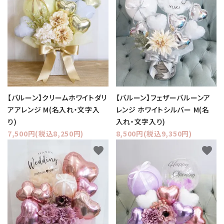
【バルーン】クリームホワイトダリ
【バルーン】フェザーバルーンア
アアレンジ M(名入れ・文字入
レンジ ホワイトシルバー M(名
り)
入れ・文字入り)
7,500円(税込8,250円)
8,500円(税込9,350円)
favorite
favorite