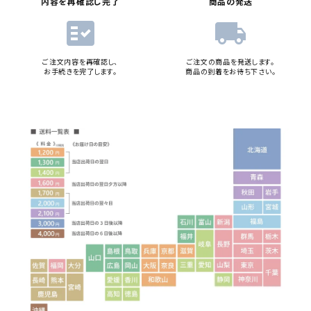
内容を再確認し完了
商品の発送
fact_check
local_shipping
ご注文内容を再確認し、
ご注文の商品を発送します。
お手続きを完了します。
商品の到着をお待ち下さい。