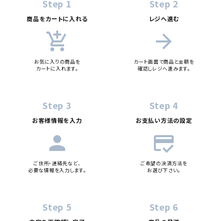
カテゴリー
Step 1
Step 2
商品をカートに入れる
レジへ進む
add_shopping_cart
arrow_forward
検索する
お気に入りの商品を
カート画面で商品と金額を
カートに入れます。
確認しレジへ進みます。
Step 3
Step 4
お客様情報を入力
お支払い方法の設定
person
credit_score
ご住所・連絡先など、
ご希望の決済方法を
必要な情報を入力します。
お選び下さい。
Step 5
Step 6