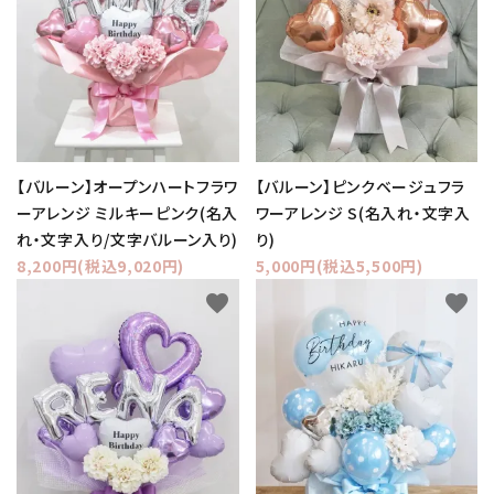
【バルーン】オープンハートフラワ
【バルーン】ピンクベージュフラ
ーアレンジ ミルキーピンク(名入
ワーアレンジ S(名入れ・文字入
れ・文字入り/文字バルーン入り)
り)
8,200円(税込9,020円)
5,000円(税込5,500円)
favorite
favorite