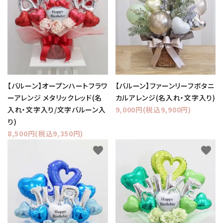
【バルーン】オープンハートフラワ
【バルーン】ファーンリーフボタニ
ーアレンジ メタリックレッド(名
カルアレンジ(名入れ・文字入り)
入れ・文字入り/文字バルーン入
9,000円(税込9,900円)
り)
8,500円(税込9,350円)
favorite
favorite