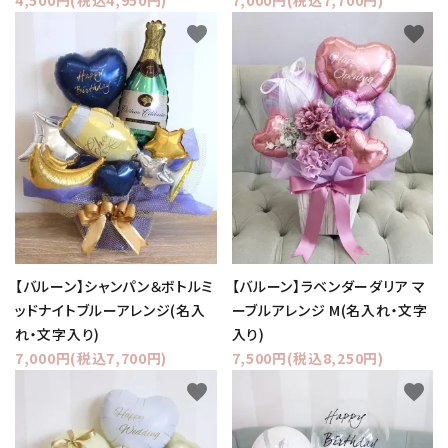
favorite
favorite
【バルーン】シャンパン＆ボトルミ
【バルーン】ラベンダーダリア マ
ッドナイトブルーアレンジ(名入
ーブルアレンジ M(名入れ・文字
れ・文字入り)
入り)
7,000円(税込7,700円)
7,500円(税込8,250円)
favorite
favorite