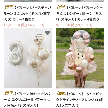
【バルーン】バースデーバ
【バルーン】バルーンケー
ルーン 3点セット (名入れ・文字
キ & カレンダーバルーン (名入
入り) カラー4色あり
れ・文字入り) カラー4色あり
15,000円(税込16,500円)
9,000円(税込9,900円)
favorite
favorite
【バルーン】66cmナンバ
【バルーン】エクリュピン
ー & エクリュゴールドブーケセ
ク ドライフラワーアレンジ LL(名
ット(名入れ・文字入り)
入れ・文字入り)