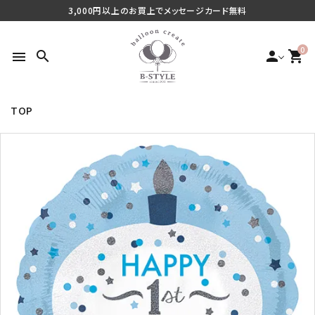
3,000円以上のお買上でメッセージカード無料
0
search
person
shopping_cart
menu
TOP
search
最近チェックした商品
ご利用シーンから探す
商品タイプから探す
価格から探す