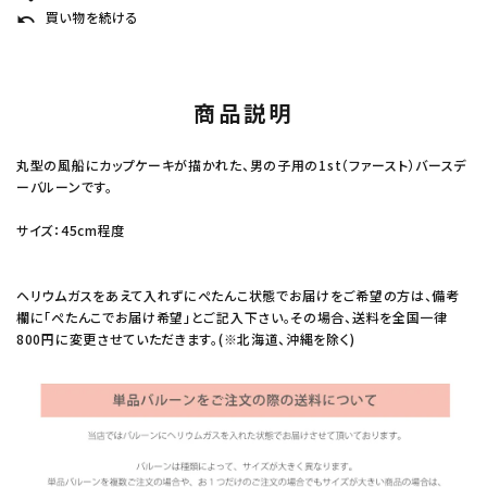
買い物を続ける
undo
商品説明
丸型の風船にカップケーキが描かれた、男の子用の1st（ファースト）バースデ
ーバルーンです。
サイズ：45cm程度
ヘリウムガスをあえて入れずにぺたんこ状態でお届けをご希望の方は、備考
欄に「ぺたんこでお届け希望」とご記入下さい。その場合、送料を全国一律
800円に変更させていただきます。(※北海道、沖縄を除く)