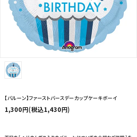
コンテンツ
ガイドライン
ACCOUNT MENU
ようこそ ゲスト 様
meeting_room
person
ログイン
新規会員登録
【バルーン】ファーストバースデーカップケーキボーイ
1,300円(税込1,430円)