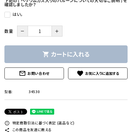
下記の［ ヘリウムガス入りのバルーンについての大切なご説明 ］を
確認しましたか？
はい。
－
＋
数量
カートに入れる
shopping_cart
mail_outline
favorite
お問い合わせ
型番:
34530
特定商取引法に基づく表記 (返品など)
error_outline
この商品を友達に教える
share