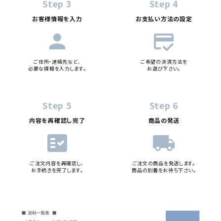
Step 3
Step 4
お客様情報を入力
お支払い方法の設定
person
credit_score
ご住所・連絡先など、
ご希望の決済方法を
必要な情報を入力します。
お選び下さい。
Step 5
Step 6
内容を再確認し完了
商品の発送
fact_check
local_shipping
ご注文内容を再確認し、
ご注文の商品を発送します。
お手続きを完了します。
商品の到着をお待ち下さい。