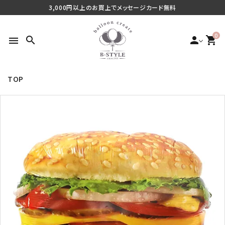
3,000円以上のお買上でメッセージカード無料
0
search
person
shopping_cart
menu
TOP
search
最近チェックした商品
ご利用シーンから探す
商品タイプから探す
価格から探す