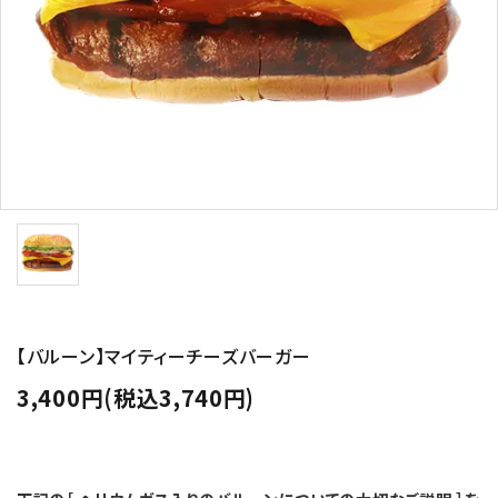
コンテンツ
ガイドライン
ACCOUNT MENU
ようこそ ゲスト 様
meeting_room
person
ログイン
新規会員登録
【バルーン】マイティーチーズバーガー
3,400円(税込3,740円)