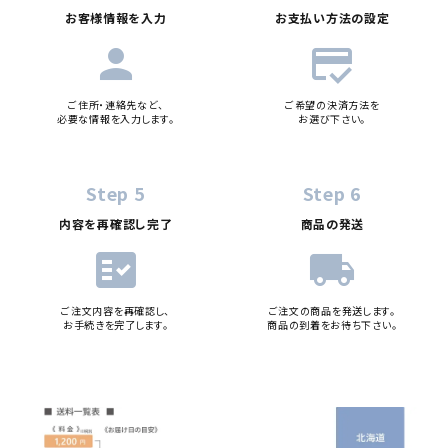
お客様情報を入力
お支払い方法の設定
person
credit_score
ご住所・連絡先など、
ご希望の決済方法を
必要な情報を入力します。
お選び下さい。
Step 5
Step 6
内容を再確認し完了
商品の発送
fact_check
local_shipping
ご注文内容を再確認し、
ご注文の商品を発送します。
お手続きを完了します。
商品の到着をお待ち下さい。