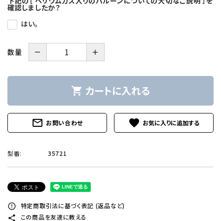
下記の［ ヘリウムガス入りのバルーンについての大切なご説明 ］を
確認しましたか？
はい。
－
＋
数量
カートに入れる
shopping_cart
mail_outline
favorite
お問い合わせ
型番:
35721
特定商取引法に基づく表記 (返品など)
error_outline
この商品を友達に教える
share