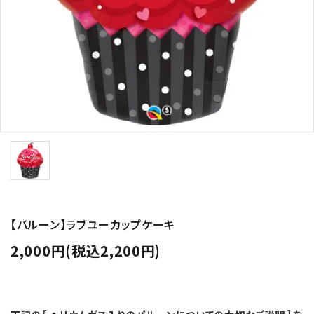
コンテンツ
ガイドライン
ACCOUNT MENU
ようこそ ゲスト 様
meeting_room
person
ログイン
新規会員登録
【バルーン】ラブユーカップケーキ
2,000円(税込2,200円)