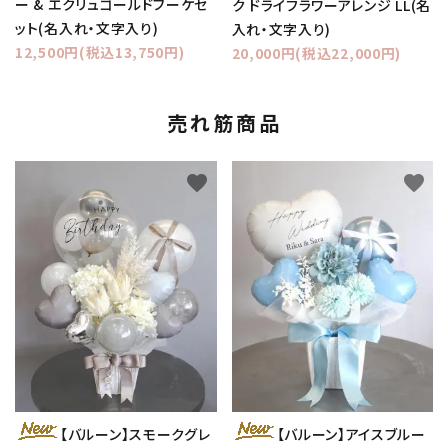
ー & エクリュゴールドブーケセ
ク ドライフラワーアレンジ LL(名
ット(名入れ・文字入り)
入れ・文字入り)
12,500円(税込13,750円)
20,000円(税込22,000円)
売れ筋商品
favorite
favorite
【バルーン】スモークグレ
【バルーン】アイスブルー