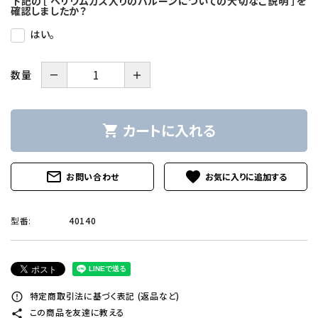
下記の［ ヘリウムガス入りのバルーンについての大切なご説明 ］を
確認しましたか？
はい。
－
＋
数量
カートに入れる
shopping_cart
mail_outline
favorite
お問い合わせ
型番:
40140
特定商取引法に基づく表記 (返品など)
error_outline
この商品を友達に教える
share