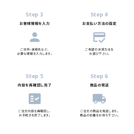
Step 3
Step 4
お客様情報を入力
お支払い方法の設定
person
credit_score
ご住所・連絡先など、
ご希望の決済方法を
必要な情報を入力します。
お選び下さい。
Step 5
Step 6
内容を再確認し完了
商品の発送
fact_check
local_shipping
ご注文内容を再確認し、
ご注文の商品を発送します。
お手続きを完了します。
商品の到着をお待ち下さい。