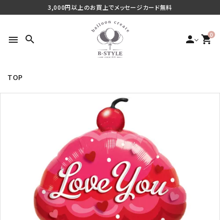
3,000円以上のお買上でメッセージカード無料
0
search
person
shopping_cart
menu
TOP
search
最近チェックした商品
ご利用シーンから探す
商品タイプから探す
価格から探す