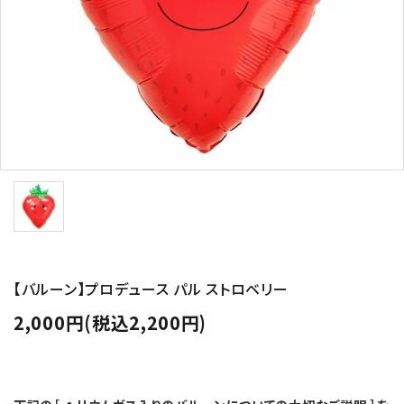
コンテンツ
ガイドライン
ACCOUNT MENU
ようこそ ゲスト 様
meeting_room
person
ログイン
新規会員登録
【バルーン】プロデュース パル ストロベリー
2,000円(税込2,200円)