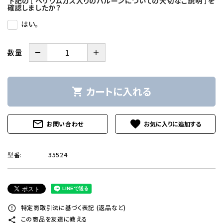
下記の［ ヘリウムガス入りのバルーンについての大切なご説明 ］を
確認しましたか？
はい。
－
＋
数量
カートに入れる
shopping_cart
mail_outline
favorite
お問い合わせ
型番:
35524
特定商取引法に基づく表記 (返品など)
error_outline
この商品を友達に教える
share