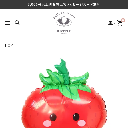
3,000円以上のお買上でメッセージカード無料
0
search
person
shopping_cart
menu
TOP
search
最近チェックした商品
ご利用シーンから探す
商品タイプから探す
価格から探す