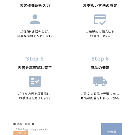
お客様情報を入力
お支払い方法の設定
person
credit_score
ご住所・連絡先など、
ご希望の決済方法を
必要な情報を入力します。
お選び下さい。
Step 5
Step 6
内容を再確認し完了
商品の発送
fact_check
local_shipping
ご注文内容を再確認し、
ご注文の商品を発送します。
お手続きを完了します。
商品の到着をお待ち下さい。