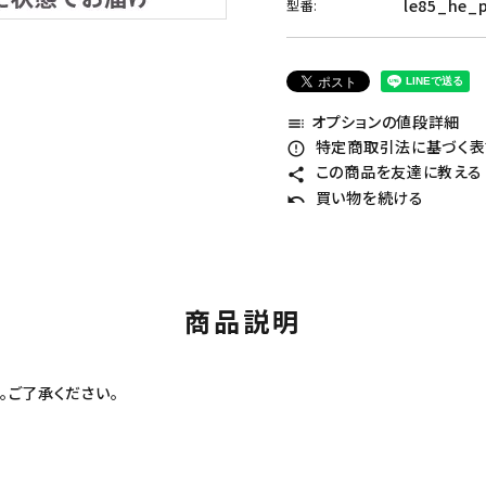
le85_he_
型番:
オプションの値段詳細
toc
特定商取引法に基づく表記
error_outline
この商品を友達に教える
share
買い物を続ける
undo
商品説明
。ご了承ください。