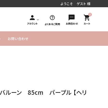
ようこそ ゲスト 様
0
person
sms
shopping_cart
help_outline
アカウント
お問合わせ
カート
よくあるご質問
お問い合わせ
円～
／周年お祝い
文字入れオ
手持ち花束タイプ
10,000円
MESSAGE
20,000円
発表会／コンサート
フラワーインバルーン
お急ぎ便
プション
～
CARD無料
～
式／卒業式
気球バルーン
季節のバルーン
バルーンボックス
サービス
ヘリウムガス入り
よくあるご
実店舗のご
SET アイテム
単品バルーン
バルーン について
質問
案内
バルーン 85cm パープル 【ヘリ
のご説明
ーメイドバルーン
ヘリウムガス・その他資
材