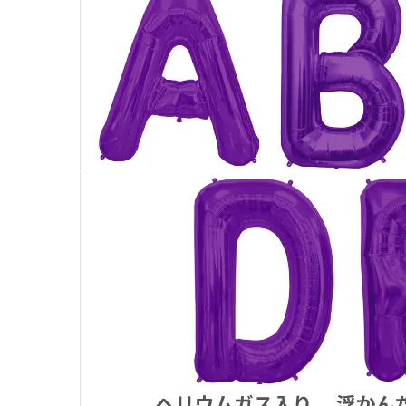
価格から探す
コンテンツ
ガイドライン
ACCOUNT MENU
ようこそ ゲスト 様
meeting_room
person
ログイン
新規会員登録