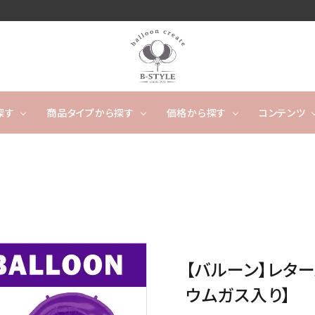
探す
商品タイプから探す
価格から探す
コンテンツ
卓上タイプ
ウェディング
～4,999円
フワフワ浮かぶタイプ
5,000
開店
)
ー
タッセルバルーン
出産祝い
カレンダーバルーン/バ
成人
ルーンケーキ
ノンジャンル（その他）
キャラクター
数字や文字のバルーン
【バルーン】レター
バルーンスタンド
オーダ
ウムガス入り】