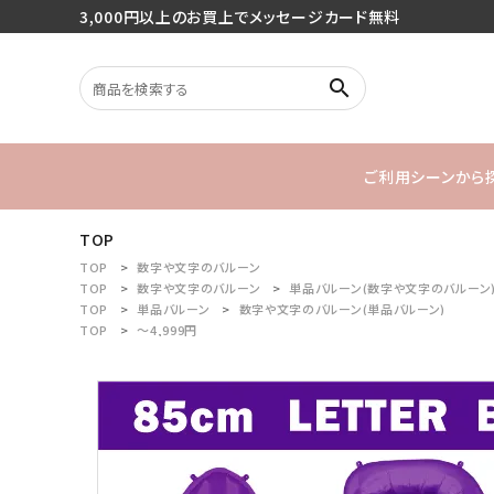
3,000円以上のお買上でメッセージカード無料
search
ご利用シーンから
TOP
search
バースデー
TOP
数字や文字のバルーン
TOP
数字や文字のバルーン
単品バルーン(数字や文字のバルーン
TOP
単品バルーン
数字や文字のバルーン(単品バルーン)
1stバースデ
TOP
～4,999円
最近チェックした商品
ご利用シーンから探す
商品タイプから探す