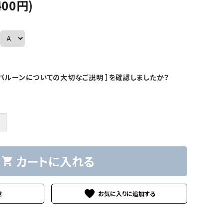
400円)
バルーンについての大切なご説明 ］を確認しましたか？
＋
カートに入れる
shopping_cart
favorite
せ