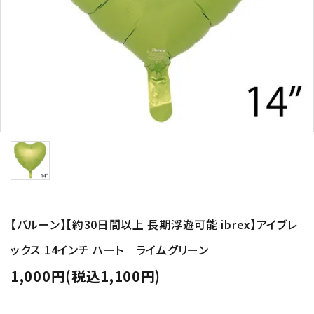
コンテンツ
ガイドライン
ACCOUNT MENU
ようこそ ゲスト 様
meeting_room
person
ログイン
新規会員登録
【バルーン】【約30日間以上 長期浮遊可能 ibrex】アイブレ
ックス 14インチ ハート ライムグリーン
1,000円(税込1,100円)