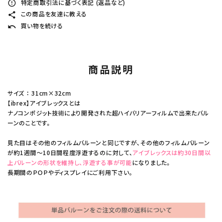
特定商取引法に基づく表記 (返品など)
error_outline
この商品を友達に教える
share
買い物を続ける
undo
商品説明
サイズ ： 31cm×32cm
【ibrex】アイブレックスとは
ナノコンポジット技術により開発された超ハイバリアーフィルムで出来たバル
ーンのことです。
見た目はその他のフィルムバルーンと同じですが、その他のフィルムバルーン
が約1週間～10日間程度浮遊するのに対して、
アイブレックスは約30日間以
上バルーンの形状を維持し、浮遊する事が可能
になりました。
長期間のＰＯＰやディスプレイにご利用下さい。