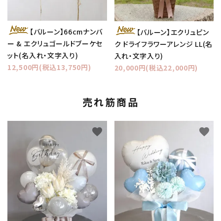
【バルーン】66cmナンバ
【バルーン】エクリュピン
ー & エクリュゴールドブーケセ
ク ドライフラワーアレンジ LL(名
ット(名入れ・文字入り)
入れ・文字入り)
12,500円(税込13,750円)
20,000円(税込22,000円)
売れ筋商品
favorite
favorite