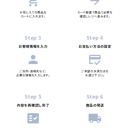
add_shopping_cart
arrow_forward
お気に入りの商品を
カート画面で商品と金額を
カートに入れます。
確認しレジへ進みます。
Step 3
Step 4
お客様情報を入力
お支払い方法の設定
person
credit_score
ご住所・連絡先など、
ご希望の決済方法を
必要な情報を入力します。
お選び下さい。
Step 5
Step 6
内容を再確認し完了
商品の発送
fact_check
local_shipping