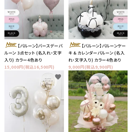
【バルーン】バースデーバ
【バルーン】バルーンケー
ルーン 3点セット (名入れ・文字
キ & カレンダーバルーン (名入
入り) カラー4色あり
れ・文字入り) カラー4色あり
15,000円(税込16,500円)
9,000円(税込9,900円)
favorite
favorite