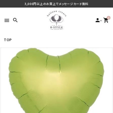
3,000円以上のお買上でメッセージカード無料
0
search
person
shopping_cart
menu
TOP
search
最近チェックした商品
ご利用シーンから探す
商品タイプから探す
価格から探す