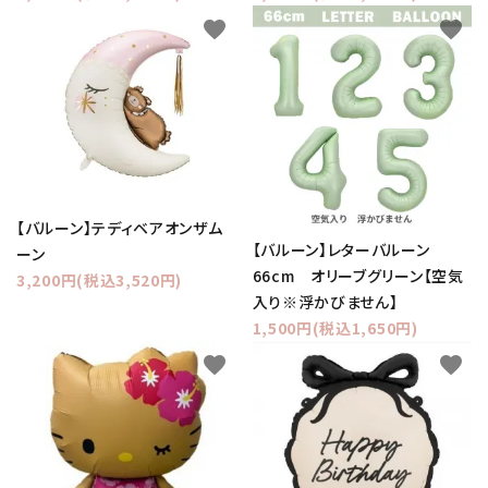
favorite
favorite
【バルーン】テディベアオンザム
【バルーン】レターバルーン
ーン
66cm オリーブグリーン【空気
3,200円(税込3,520円)
入り※浮かびません】
1,500円(税込1,650円)
favorite
favorite