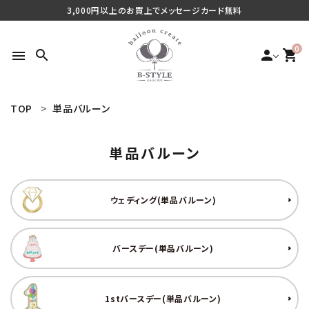
3,000円以上のお買上でメッセージカード無料
0
search
person
shopping_cart
menu
TOP
単品バルーン
search
単品バルーン
最近チェックした商品
ウェディング(単品バルーン)
ご利用シーンから探す
バースデー(単品バルーン)
商品タイプから探す
価格から探す
1stバースデー(単品バルーン)