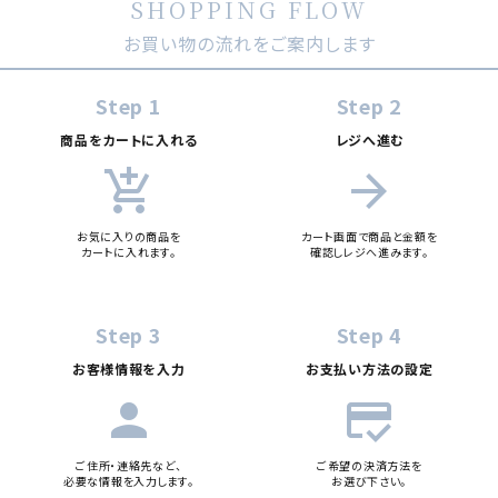
SHOPPING FLOW
キーワード
お買い物の流れをご案内します
カテゴリー
Step 1
Step 2
商品をカートに入れる
レジへ進む
add_shopping_cart
arrow_forward
検索する
お気に入りの商品を
カート画面で商品と金額を
カートに入れます。
確認しレジへ進みます。
Step 3
Step 4
お客様情報を入力
お支払い方法の設定
person
credit_score
ご住所・連絡先など、
ご希望の決済方法を
必要な情報を入力します。
お選び下さい。